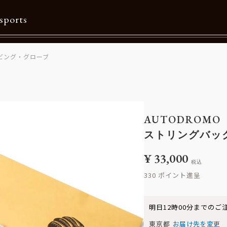
sports
ビング・グローブ
Contents
特集一覧
Information一覧
AUTODROMO
メルマガ購読
ストリングバッ
カタログダウンロード
¥
33,000
税込
リクルート
330
明日
12時00分
までのご
東京都
お届け先を変更