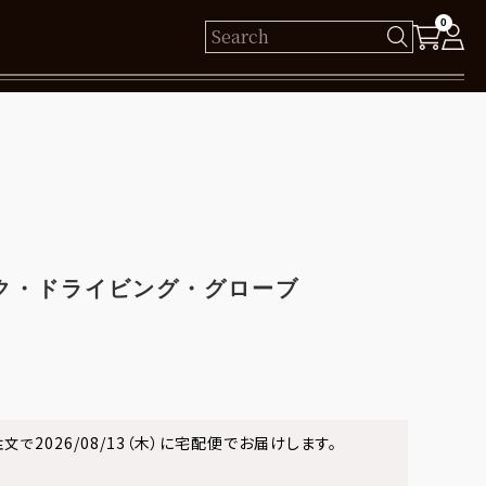
0
様
保有ポイント： pt
ログイン
ク・ドライビング・グローブ
新規会員登録
2026/08/13（木）
に
宅配便
でお届けします。
注文で