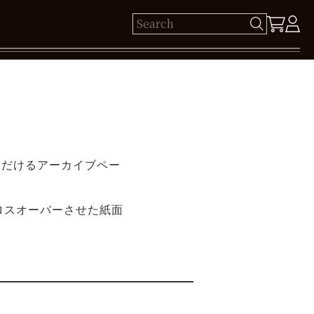
ゲスト 様
保有ポイント： pt
いただけるアーカイブペー
ログイン
新規会員登録
ロスオーバーさせた紙面