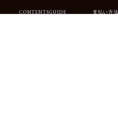
CONTENTS
GUIDE
支払い方
Motorimodaとは
ご利用ガイド
店舗一覧
よくある質問
リクルート
お問合せ
お得な会員サービス
サイズ交換無料