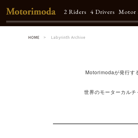
2 Riders
4 Drivers
Motor 
Shop Info
HOME
Labyrinth Archive
Motorimodaとは
店舗一覧
Motorimodaが
Brand
世界のモーターカルチ
Brand list
Guide
ご利用ガイド