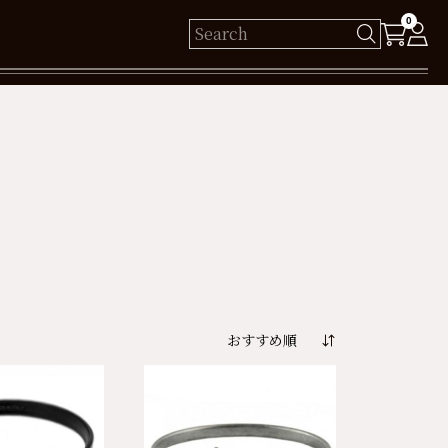
0
様
保有ポイント： pt
ログイン
新規会員登録