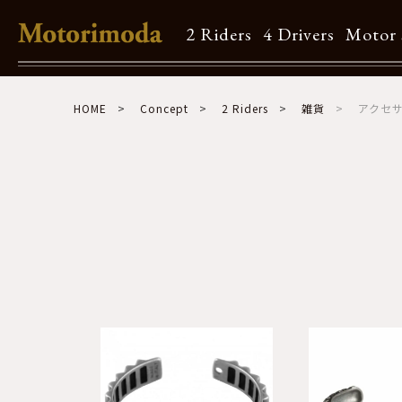
2 Riders
4 Drivers
Motor 
Shop Info
HOME
Concept
2 Riders
雑貨
アクセ
Motorimodaとは
店舗一覧
Brand
Brand list
Guide
ご利用ガイド