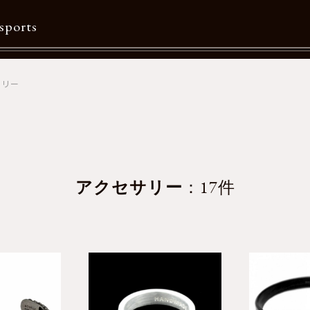
sports
サリー
Contents
特集一覧
Information一覧
メルマガ購読
アクセサリー
：17件
カタログダウンロード
リクルート