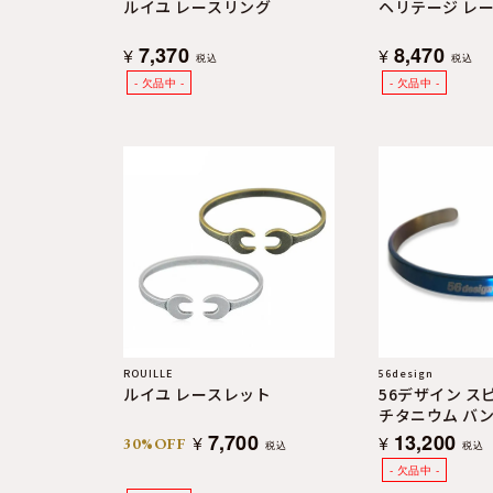
ルイユ レースリング
ヘリテージ レ
7,370
8,470
¥
¥
税込
税込
ROUILLE
56design
ルイユ レースレット
56デザイン ス
チタニウム バ
7,700
13,200
¥
¥
30%OFF
税込
税込