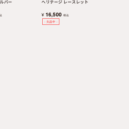
シルバー
ヘリテージ レースレット
16,500
¥
込
税込