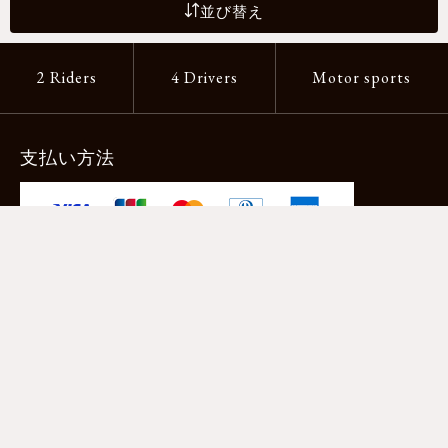
並び替え
2 Riders
4 Drivers
Motor sports
支払い方法
-クレジットカード -あと払い（ペイディ）
-PayPay -楽天ペイ -Amazon Pay
-代金引換（手数料660円） ※宅配便限定
送料
全国一律1,100円