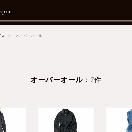
sports
プス
オーバーオール
Contents
特集一覧
Information一覧
メルマガ購読
オーバーオール
：7件
カタログダウンロード
リクルート