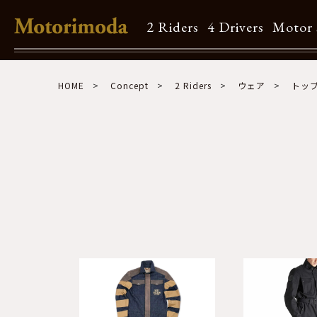
2 Riders
4 Drivers
Motor 
Shop Info
HOME
Concept
2 Riders
ウェア
トッ
Motorimodaとは
店舗一覧
Brand
Brand list
Guide
ご利用ガイド