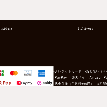
2 Riders
4 Drivers
-クレジットカード -あと払い（ペ
-PayPay -楽天ペイ -Amazon P
-代金引換（手数料660円） ※宅