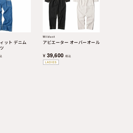
Wildust
ィット デニム
アビエーター オーバーオール
ツ
39,600
¥
込
税込
LADIES