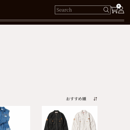
0
様
保有ポイント： pt
ログイン
新規会員登録