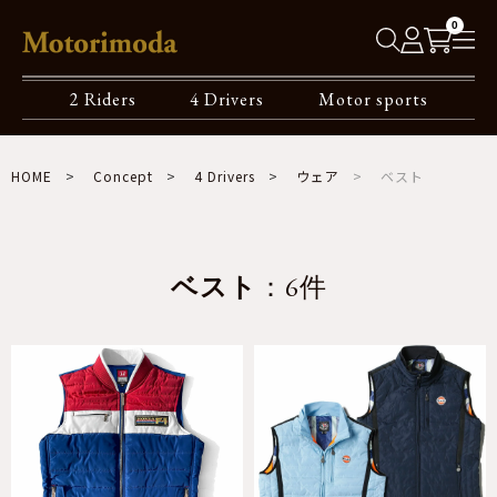
0
2 Riders
4 Drivers
Motor sports
HOME
Concept
4 Drivers
ウェア
ベスト
ベスト
：6件