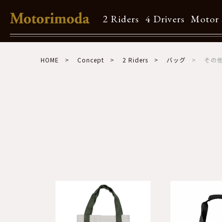
2 Riders
4 Drivers
Motor 
Shop Info
HOME
Concept
2 Riders
バッグ
その
Motorimodaとは
店舗一覧
Brand
Brand list
Guide
ご利用ガイド