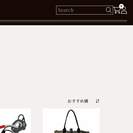
0
様
保有ポイント： pt
ログイン
新規会員登録