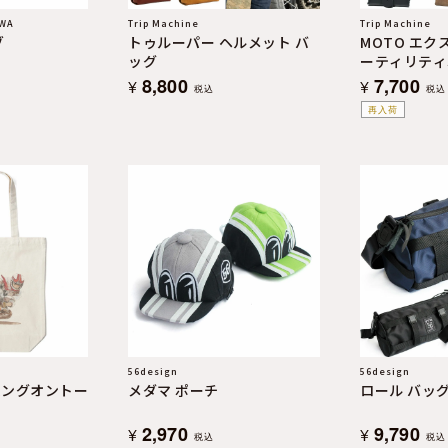
AWA
Trip Machine
Trip Machine
ゾ
トゥルーパー ヘルメット バ
MOTO エク
ッグ
ーティリティ
8,800
7,700
¥
¥
税込
税込
再入荷
56design
56design
ハングオントー
メダマ ポーチ
ロール バッ
2,970
9,790
¥
¥
税込
税込