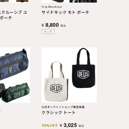
Trip Machine
スクルーシブ ユ
サイドキック モト ポーチ
ポーチ
8,800
¥
税込
再入荷
公式オンラインショップ限定価格
グ
クラシック トート
3,025
¥
50%OFF
税込