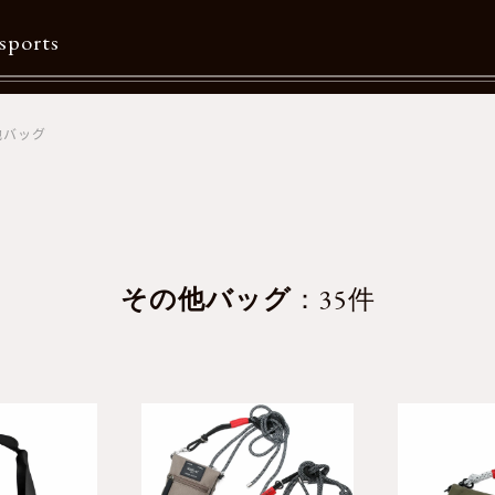
sports
他バッグ
Contents
特集一覧
Information一覧
メルマガ購読
その他バッグ
：35件
カタログダウンロード
リクルート