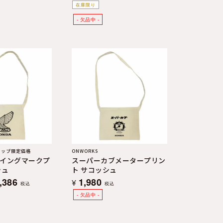
在庫限り
ョップ限定価格
ONWORKS
イングマークプ
スーパーカブメータープリン
シュ
ト サコッシュ
,386
1,980
¥
税込
税込