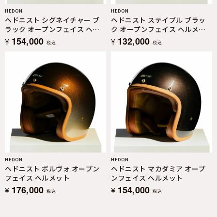
HEDON
HEDON
ヘドニスト シグネイチャー ブ
ヘドニスト ステイブル ブラッ
ラック オープンフェイス ヘル
ク オープンフェイス ヘルメッ
メット
ト
154,000
132,000
¥
¥
税込
税込
HEDON
HEDON
ヘドニスト ポルヴォ オープン
ヘドニスト マカダミア オープ
フェイス ヘルメット
ンフェイス ヘルメット
176,000
154,000
¥
¥
税込
税込