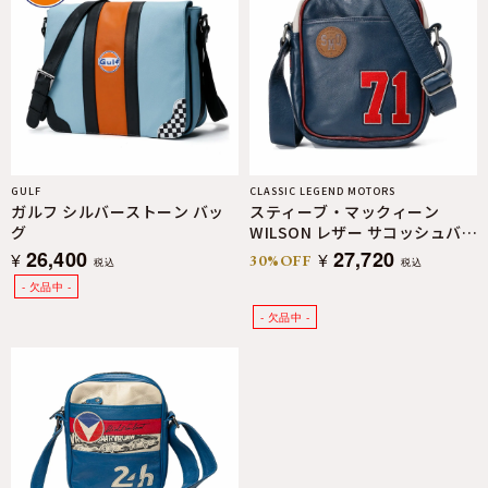
GULF
CLASSIC LEGEND MOTORS
ガルフ シルバーストーン バッ
スティーブ・マックィーン
グ
WILSON レザー サコッシュバッ
グ
26,400
27,720
¥
¥
30%OFF
税込
税込