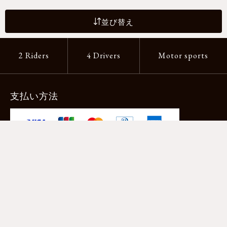
並び替え
2 Riders
4 Drivers
Motor sports
支払い方法
-クレジットカード -あと払い（ペイディ）
-PayPay -楽天ペイ -Amazon Pay
-代金引換（手数料660円） ※宅配便限定
送料