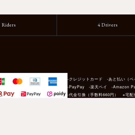
2 Riders
4 Drivers
-クレジットカード -あと払い（ペ
-PayPay -楽天ペイ -Amazon P
-代金引換（手数料660円） ※宅