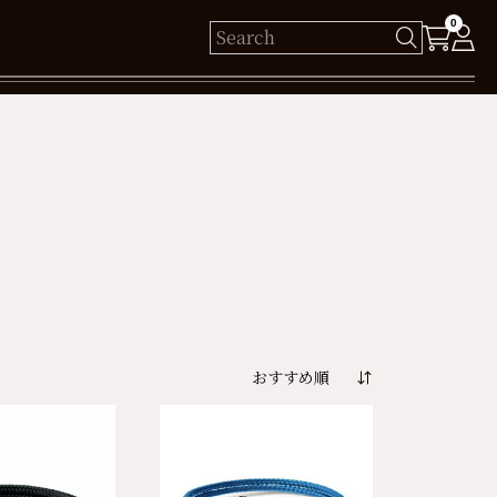
0
様
保有ポイント： pt
ログイン
新規会員登録