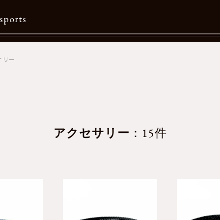
sports
サリー
Contents
特集一覧
Information一覧
メルマガ購読
アクセサリー
：15件
カタログダウンロード
リクルート