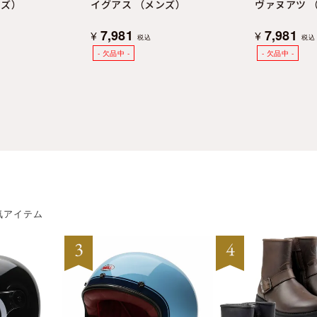
ンズ）
イグアス （メンズ）
ヴァヌアツ 
7,981
7,981
¥
¥
税込
税込
気アイテム