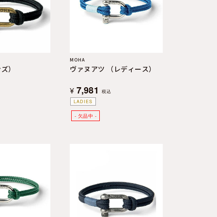
MOHA
ンズ）
ヴァヌアツ （レディース）
7,981
¥
税込
LADIES