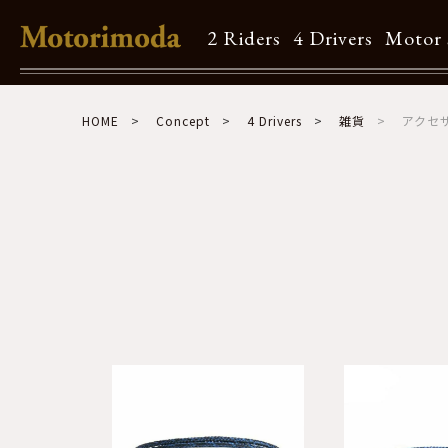
2 Riders
4 Drivers
Motor 
Shop Info
HOME
Concept
4 Drivers
雑貨
アクセ
Motorimodaとは
店舗一覧
Brand
Brand list
Guide
ご利用ガイド