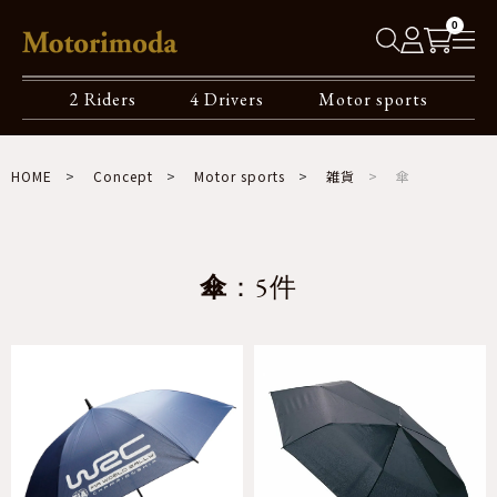
0
2 Riders
4 Drivers
Motor sports
HOME
Concept
Motor sports
雑貨
傘
傘
：5件