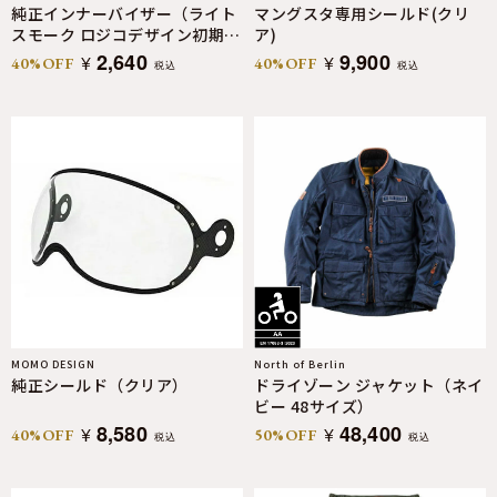
純正インナーバイザー（ライト
マングスタ専用シールド(クリ
スモーク ロジコデザイン初期
ア)
vr）
2,640
9,900
¥
¥
40%OFF
40%OFF
税込
税込
MOMO DESIGN
North of Berlin
純正シールド（クリア）
ドライゾーン ジャケット（ネイ
ビー 48サイズ）
8,580
48,400
¥
¥
40%OFF
50%OFF
税込
税込