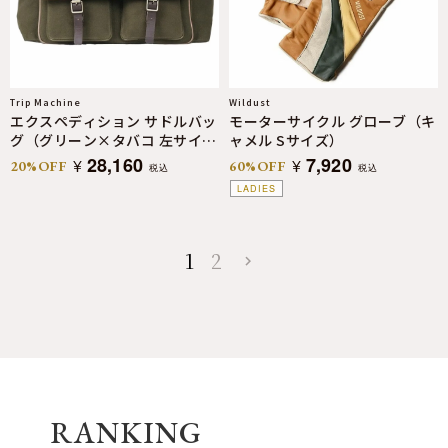
Trip Machine
Wildust
エクスペディション サドルバッ
モーターサイクル グローブ（キ
グ（グリーン×タバコ 左サイド
ャメル Sサイズ）
用）
28,160
7,920
¥
¥
20%OFF
60%OFF
税込
税込
LADIES
1
2
RANKING