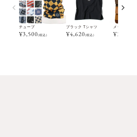
チューブ
ブラック Tシャツ
メッセンジャ
¥
3,500
¥
4,620
¥
16,500
(税込)
(税込)