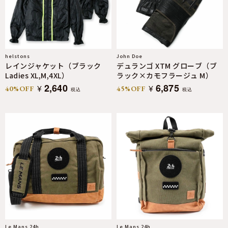
helstons
John Doe
レインジャケット（ブラック
デュランゴ XTM グローブ（ブ
Ladies XL,M,4XL）
ラック×カモフラージュ M）
2,640
6,875
¥
¥
40%OFF
45%OFF
税込
税込
Le Mans 24h
Le Mans 24h