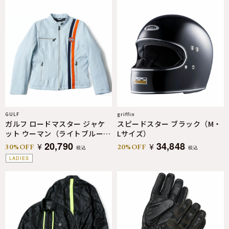
GULF
griffin
ガルフ ロードマスター ジャケ
スピードスター ブラック（M・
ット ウーマン（ライトブルー S
Lサイズ）
サイズ）
20,790
34,848
¥
¥
30%OFF
20%OFF
税込
税込
LADIES