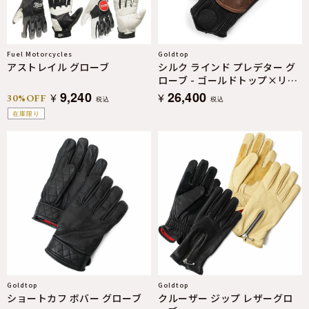
Fuel Motorcycles
Goldtop
アストレイル グローブ
シルク ラインド プレデター グ
ローブ - ゴールドトップ×リタ
ーン・オブ・ザ・カフェ・レー
9,240
26,400
¥
¥
30%OFF
税込
税込
サー
在庫限り
Goldtop
Goldtop
ショートカフ ボバー グローブ
クルーザー ジップ レザーグロ