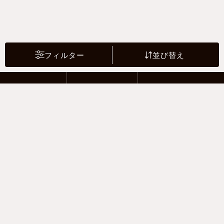
フィルター
並び替え
2 Riders
4 Drivers
Motor sports
支払い方法
-クレジットカード -あと払い（ペイディ）
-PayPay -楽天ペイ -Amazon Pay
-代金引換（手数料660円） ※宅配便限定