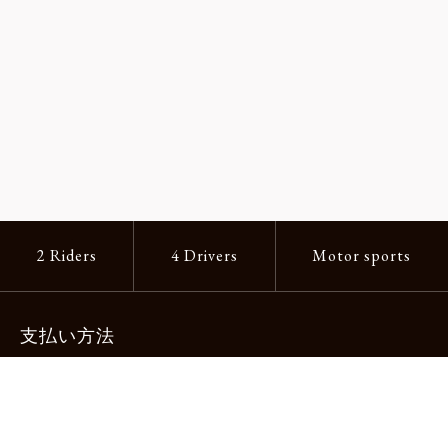
2 Riders
4 Drivers
Motor sports
支払い方法