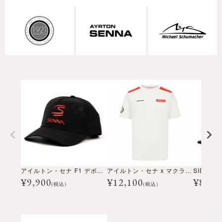
アイルトン・セナ F1 デボスカーブドバイザー キャップ
アイルトン・セナ x マクラーレン F1 チーム ブラジルGP Tシャツ
¥
9,900
¥
12,100
¥
880,
(税込)
(税込)