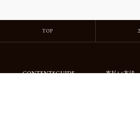
TOP
CONTENTS
GUIDE
支払い方法
Motorimodaとは
ご利用ガイド
店舗一覧
よくある質問
リクルート
お問合せ