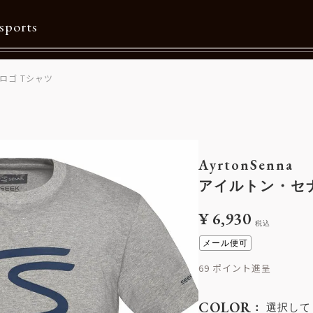
sports
ロゴ Tシャツ
Contents
特集一覧
Information一覧
AyrtonSenna
メルマガ購読
アイルトン・セナ
カタログダウンロード
¥
6,930
税込
リクルート
メール便可
69
COLOR
選択して