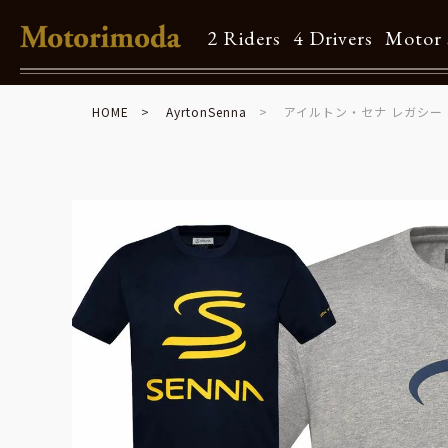
2 Riders
4 Drivers
Motor 
HOME
AyrtonSenna
アイルトン・セナ レガシー 
Shop Info
Motorimodaとは
店舗一覧
Brand
Brand list
Guide
ご利用ガイド