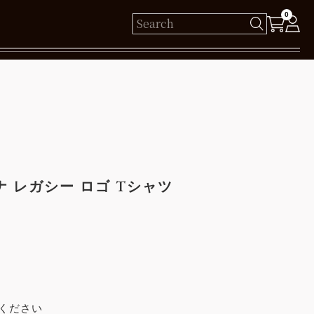
0
様
保有ポイント： pt
ログイン
 レガシー ロゴ Tシャツ
新規会員登録
ください