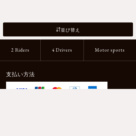
並び替え
2 Riders
4 Drivers
Motor sports
支払い方法
-クレジットカード -あと払い（ペイディ）
-PayPay -楽天ペイ -Amazon Pay
-代金引換（手数料660円） ※宅配便限定