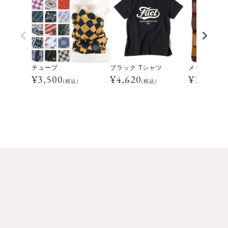
チューブ
ブラック Tシャツ
メッセンジャ
¥
3,500
¥
4,620
¥
16,500
(税込)
(税込)