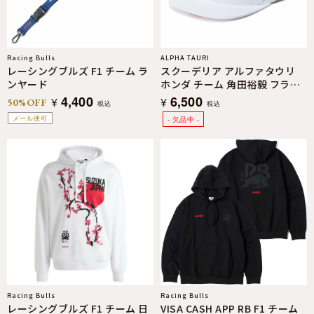
Racing Bulls
ALPHA TAURI
レーシングブルズ F1 チーム ラ
スクーデリア アルファタウリ
ンヤード
ホンダ チーム 角田裕毅 フラッ
ト キャップ
4,400
6,500
¥
¥
50%OFF
税込
税込
メール便可
Racing Bulls
Racing Bulls
レーシングブルズ F1 チーム 日
VISA CASH APP RB F1 チーム