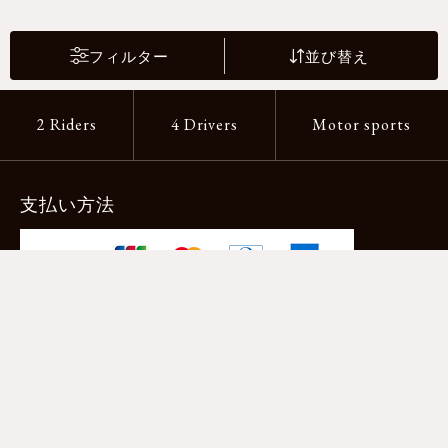
フィルター
並び替え
2 Riders
4 Drivers
Motor sports
支払い方法
-クレジットカード -あと払い（ペイディ）
-PayPay -楽天ペイ -Amazon Pay
-代金引換（手数料660円） ※宅配便限定
送料