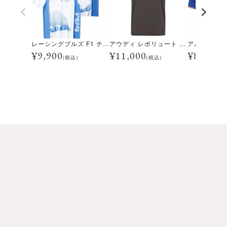
レーシングブルズ F1 チーム 角田裕毅 ドライバーズ ポロシャツ 2025
アウディ レボリュート F1 チーム DNA グラフィック Tシャツ
¥
9,900
¥
11,000
¥
8,800
(税込)
(税込)
(税