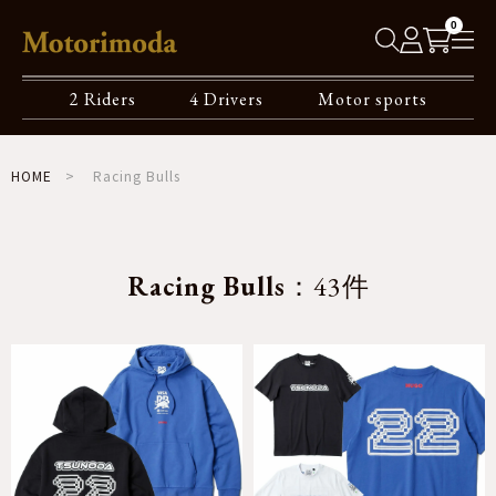
0
2 Riders
4 Drivers
Motor sports
HOME
Racing Bulls
Racing Bulls
：43件