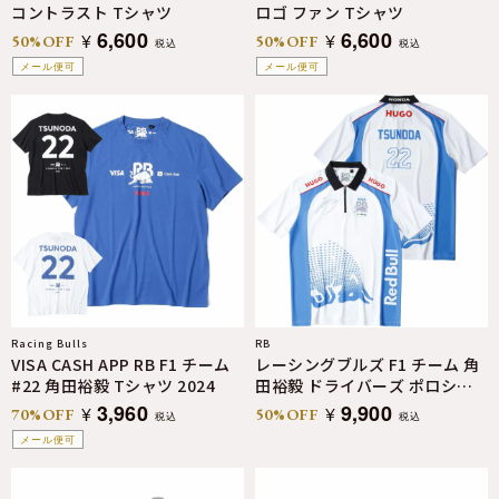
コントラスト Tシャツ
ロゴ ファン Tシャツ
6,600
6,600
¥
¥
50%OFF
50%OFF
税込
税込
メール便可
メール便可
Racing Bulls
RB
VISA CASH APP RB F1 チーム
レーシングブルズ F1 チーム 角
#22 角田裕毅 Tシャツ 2024
田裕毅 ドライバーズ ポロシャ
ツ 2025
3,960
9,900
¥
¥
70%OFF
50%OFF
税込
税込
メール便可