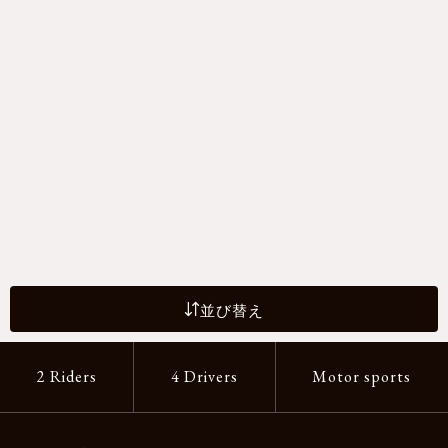
並び替え
2 Riders
4 Drivers
Motor sports