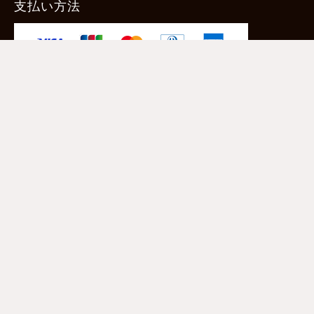
支払い方法
-クレジットカード -あと払い（ペイディ）
-PayPay -楽天ペイ -Amazon Pay
-代金引換（手数料660円） ※宅配便限定
送料
全国一律1,100円
＊メール便配送対象商品は一律330円。
11,000円以上のお買い物で当社負担。
ご利用ガイドはこちら