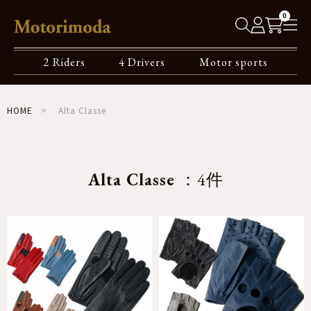
0
2 Riders
4 Drivers
Motor sports
HOME
Alta Classe
Alta Classe
：4件