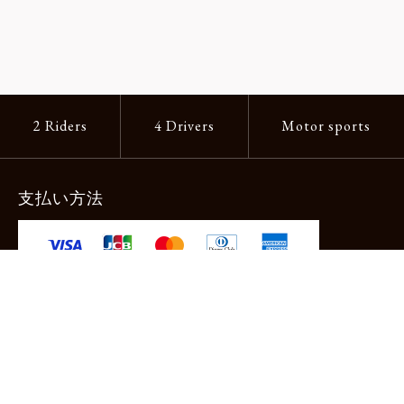
2 Riders
4 Drivers
Motor sports
支払い方法
-クレジットカード -あと払い（ペイディ）
-PayPay -楽天ペイ -Amazon Pay
-代金引換（手数料660円） ※宅配便限定