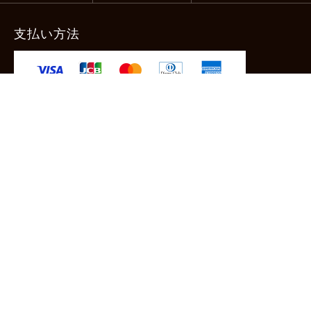
支払い方法
-クレジットカード -あと払い（ペイディ）
-PayPay -楽天ペイ -Amazon Pay
-代金引換（手数料660円） ※宅配便限定
送料
全国一律1,100円
＊メール便配送対象商品は一律330円。
11,000円以上のお買い物で当社負担。
ご利用ガイドはこちら