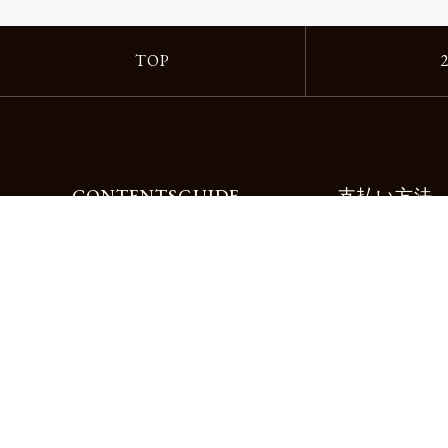
TOP
CONTENTS
GUIDE
支払い方法
Motorimodaとは
ご利用ガイド
店舗一覧
よくある質問
リクルート
お問合せ