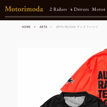
2 Riders
4 Drivers
Motor 
HOME
ARTA
ARTA MUGEN テック Tシャツ
Shop Info
Motorimodaとは
店舗一覧
Brand
Brand list
Guide
ご利用ガイド