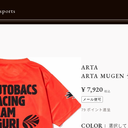
sports
Contents
特集一覧
Information一覧
ARTA
メルマガ購読
ARTA MUGE
カタログダウンロード
¥
7,920
税込
リクルート
メール便可
79
COLOR
選択して