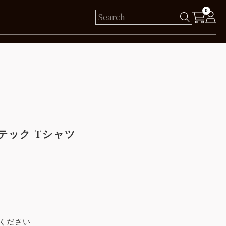
0
様
保有ポイント： pt
ログイン
N テック Tシャツ
新規会員登録
ください