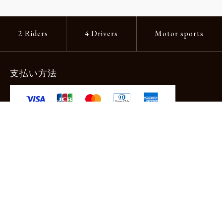
2 Riders
4 Drivers
Motor sports
支払い方法
-クレジットカード -あと払い（ペイディ）
-PayPay -楽天ペイ -Amazon Pay
-代金引換（手数料660円） ※宅配便限定
送料
全国一律1,100円
＊メール便配送対象商品は一律330円。