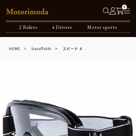
0
2 Riders
4 Drivers
Motor sports
HOME
baruffaldi
スピード 4