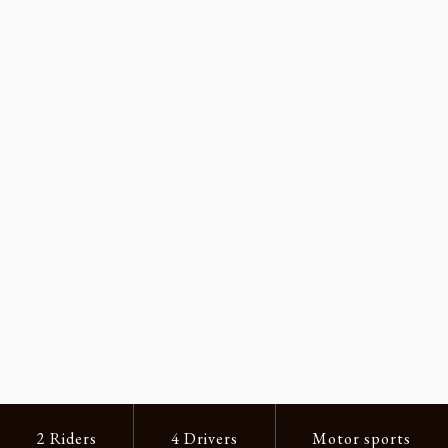
2 Riders
4 Drivers
Motor sports