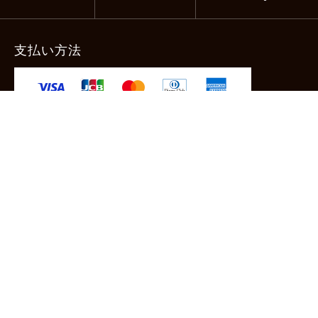
支払い方法
-クレジットカード -あと払い（ペイディ）
-PayPay -楽天ペイ -Amazon Pay
-代金引換（手数料660円） ※宅配便限定
送料
全国一律1,100円
＊メール便配送対象商品は一律330円。
11,000円以上のお買い物で当社負担。