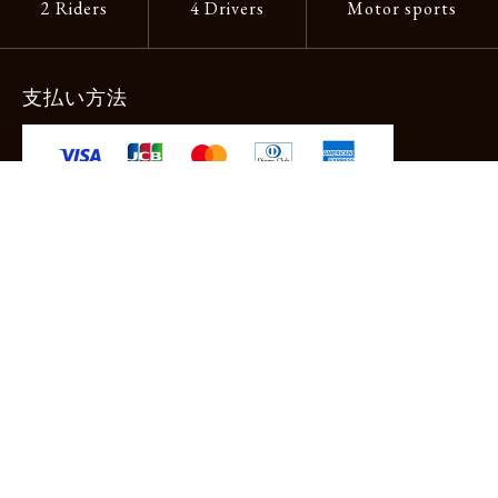
2 Riders
4 Drivers
Motor sports
支払い方法
-クレジットカード -あと払い（ペイディ）
-PayPay -楽天ペイ -Amazon Pay
-代金引換（手数料660円） ※宅配便限定
送料
全国一律1,100円
＊メール便配送対象商品は一律330円。
11,000円以上のお買い物で当社負担。