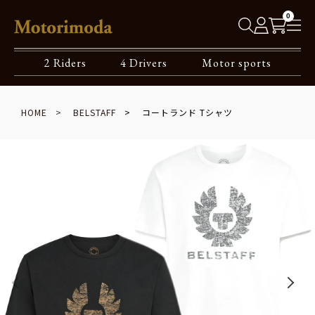
0
2 Riders
4 Drivers
Motor sports
HOME
BELSTAFF
コートランド Tシャツ