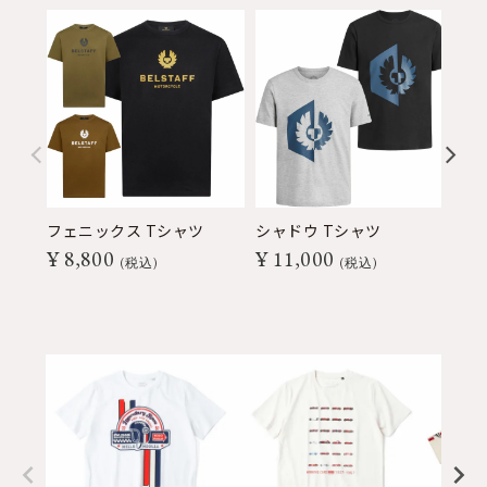
フェニックス Tシャツ
シャドウ Tシャツ
19
¥
8,800
¥
11,000
¥
税込
税込