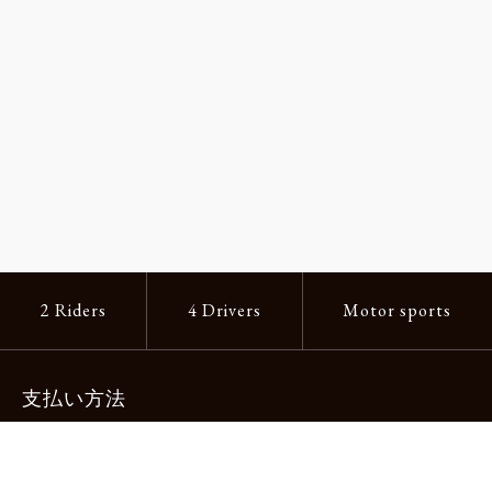
2 Riders
4 Drivers
Motor sports
支払い方法