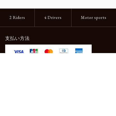
2 Riders
4 Drivers
Motor sports
支払い方法
-クレジットカード -あと払い（ペイディ）
-PayPay -楽天ペイ -Amazon Pay
-代金引換（手数料660円） ※宅配便限定
送料
全国一律1,100円
＊メール便配送対象商品は一律330円。