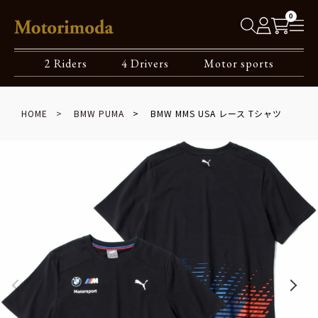
0
2 Riders
4 Drivers
Motor sports
HOME
BMW PUMA
BMW MMS USA レース Tシャツ