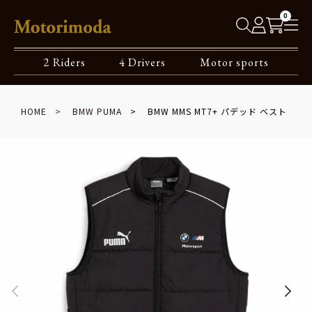
0
2 Riders
4 Drivers
Motor sports
HOME
BMW PUMA
BMW MMS MT7+ パデッド ベスト