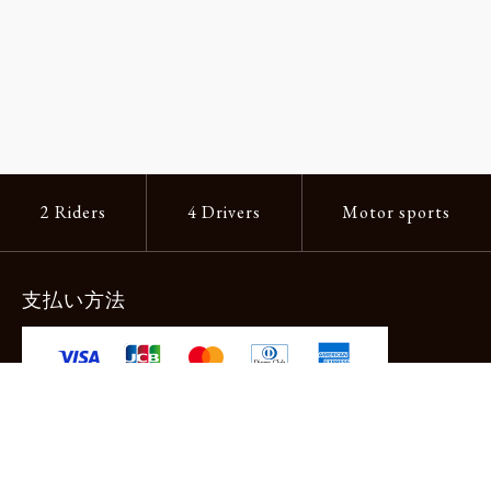
2 Riders
4 Drivers
Motor sports
支払い方法
-クレジットカード -あと払い（ペイディ）
-PayPay -楽天ペイ -Amazon Pay