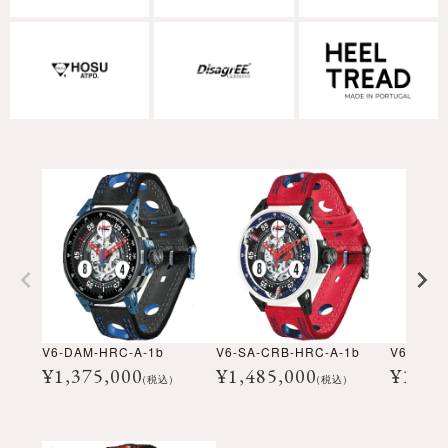
V6-DAM-HRC-A-1b
V6-SA-CRB-HRC-A-1b
V6-SA-C
¥
1,375,000
¥
1,485,000
¥
1,48
(税込)
(税込)