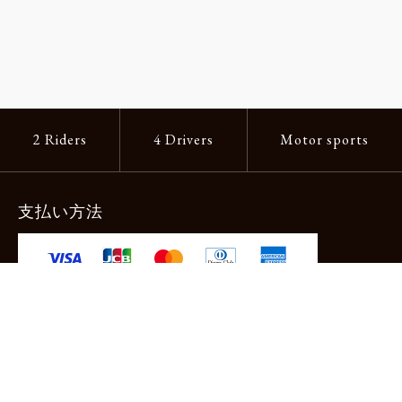
2 Riders
4 Drivers
Motor sports
支払い方法
-クレジットカード -あと払い（ペイディ）
-PayPay -楽天ペイ -Amazon Pay
-代金引換（手数料660円） ※宅配便限定