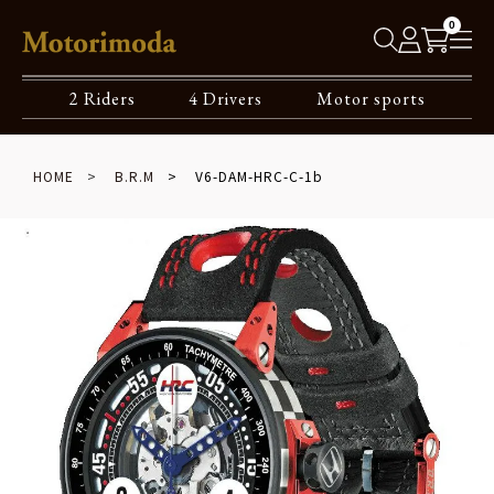
0
2 Riders
4 Drivers
Motor sports
HOME
B.R.M
V6-DAM-HRC-C-1b