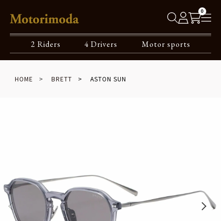
0
2 Riders
4 Drivers
Motor sports
HOME
BRETT
ASTON SUN