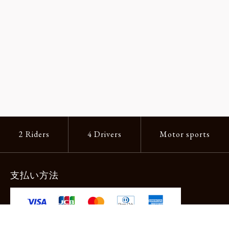
2 Riders
4 Drivers
Motor sports
支払い方法