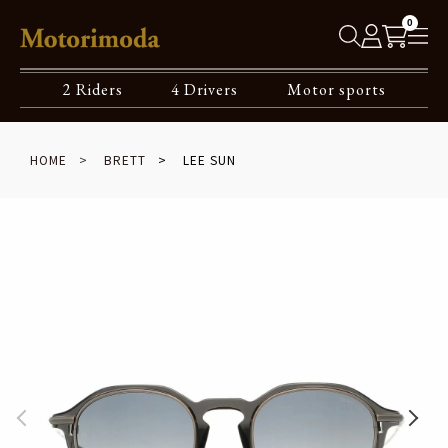
0
2 Riders
4 Drivers
Motor sports
HOME
BRETT
LEE SUN