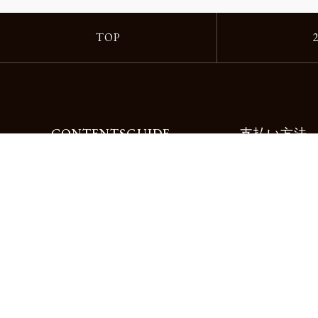
TOP
CONTENTS
GUIDE
支払い方法
Motorimodaとは
ご利用ガイド
店舗一覧
よくある質問
リクルート
お問合せ