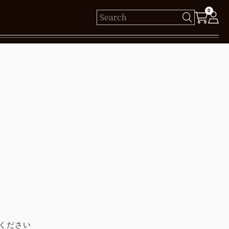
0
様
保有ポイント： pt
ログイン
新規会員登録
ください