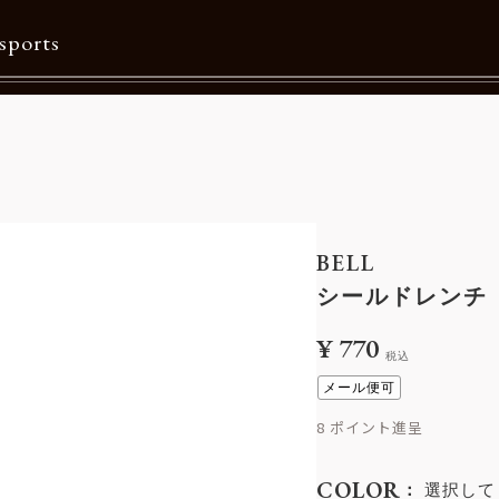
sports
Contents
特集一覧
Information一覧
BELL
メルマガ購読
シールドレンチ
カタログダウンロード
¥
770
税込
リクルート
メール便可
8
COLOR
選択して