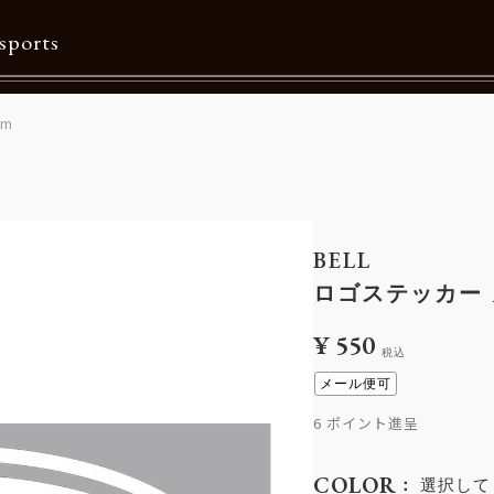
sports
mm
Contents
特集一覧
Information一覧
BELL
メルマガ購読
ロゴステッカー ヌ
カタログダウンロード
¥
550
税込
リクルート
メール便可
6
COLOR
選択して