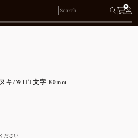
0
様
保有ポイント： pt
ログイン
キ/WHT文字 80mm
新規会員登録
ください