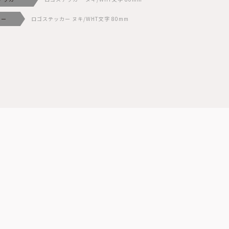
カー
ロゴステッカー ヌキ/WHT文字 80mm