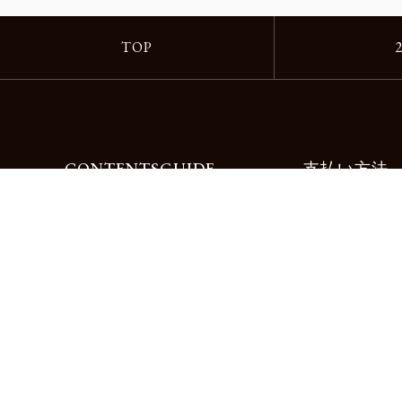
TOP
CONTENTS
GUIDE
支払い方法
Motorimodaとは
ご利用ガイド
店舗一覧
よくある質問
リクルート
お問合せ