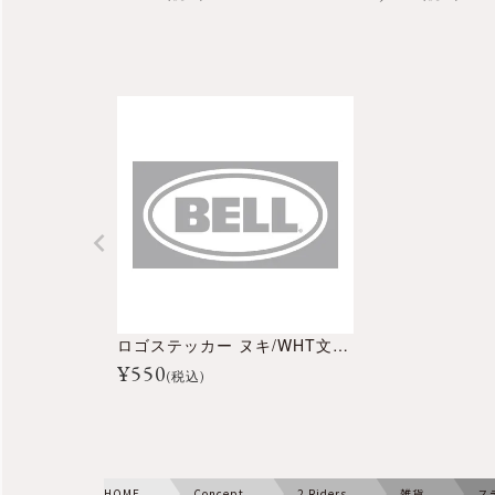
ロゴステッカー ヌキ/WHT文字 80mm
¥
550
(税込)
HOME
Concept
2 Riders
雑貨
ス