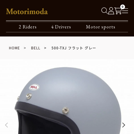
0
2 Riders
4 Drivers
Motor sports
HOME
BELL
500-TXJ フラット グレー