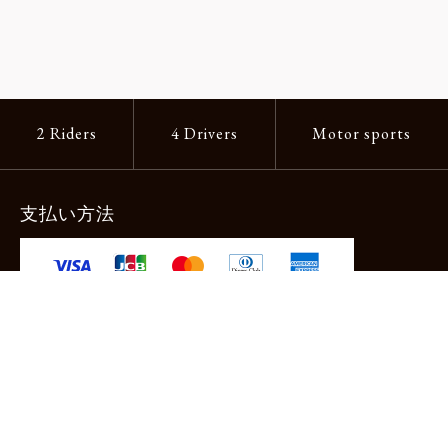
2 Riders
4 Drivers
Motor sports
支払い方法
-クレジットカード -あと払い（ペイディ）
-PayPay -楽天ペイ -Amazon Pay
-代金引換（手数料660円） ※宅配便限定