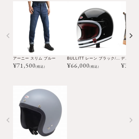
アーニー スリム ブルー
BULLITT レーン ブラック/ホワイト
デューン
¥
71,500
¥
66,000
¥
34,6
(税込)
(税込)