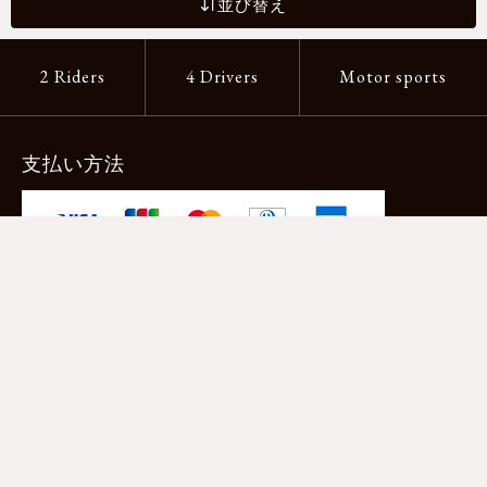
並び替え
2 Riders
4 Drivers
Motor sports
支払い方法
-クレジットカード -あと払い（ペイディ）
-PayPay -楽天ペイ -Amazon Pay
-代金引換（手数料660円） ※宅配便限定
送料
全国一律1,100円