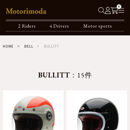
0
2 Riders
4 Drivers
Motor sports
HOME
BELL
BULLITT
BULLITT
：15件