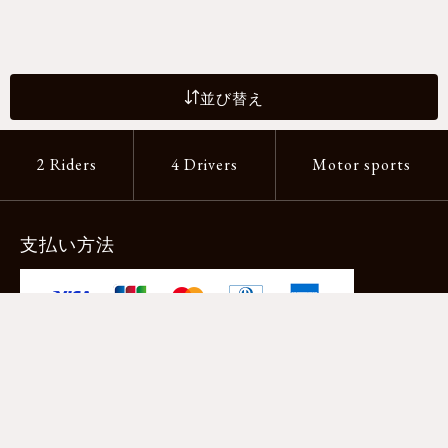
並び替え
2 Riders
4 Drivers
Motor sports
支払い方法
-クレジットカード -あと払い（ペイディ）
-PayPay -楽天ペイ -Amazon Pay
-代金引換（手数料660円） ※宅配便限定