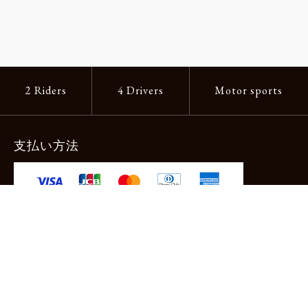
2 Riders
4 Drivers
Motor sports
支払い方法
-クレジットカード -あと払い（ペイディ）
-PayPay -楽天ペイ -Amazon Pay
-代金引換（手数料660円） ※宅配便限定
送料