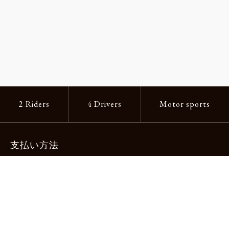
2 Riders
4 Drivers
Motor sports
支払い方法
-クレジットカード -あと払い（ペイディ）
-PayPay -楽天ペイ -Amazon Pay