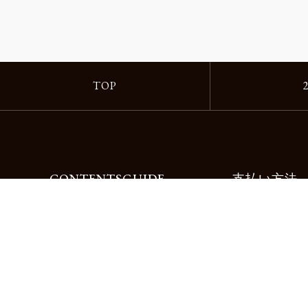
TOP
CONTENTS
GUIDE
支払い方法
Motorimodaとは
ご利用ガイド
店舗一覧
よくある質問
リクルート
お問合せ