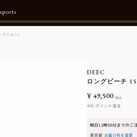
sports
コレクション）
Contents
特集一覧
Information一覧
DEEC
メルマガ購読
ロングビーチ 1
カタログダウンロード
¥
49,500
税込
リクルート
495
明日
12時00分
までのご
東京都
お届け先を変更