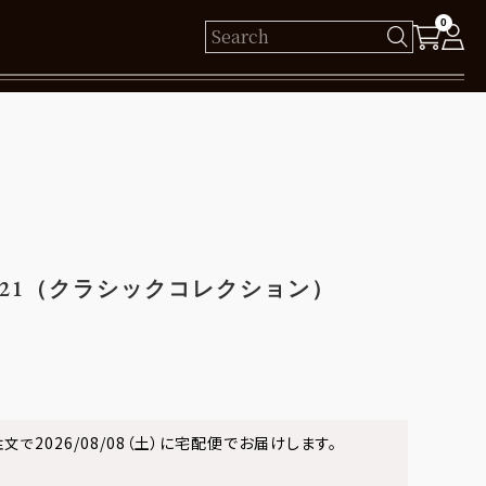
0
様
保有ポイント： pt
ログイン
521（クラシックコレクション）
新規会員登録
2026/08/08（土）
に
宅配便
でお届けします。
注文で