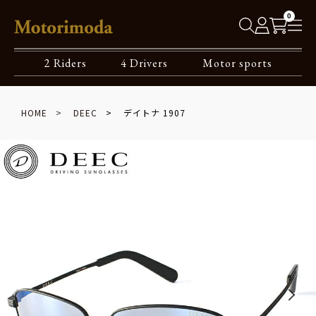
0
2 Riders
4 Drivers
Motor sports
HOME
DEEC
デイトナ 1907