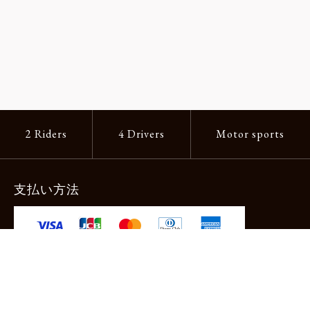
2 Riders
4 Drivers
Motor sports
支払い方法
-クレジットカード -あと払い（ペイディ）
-PayPay -楽天ペイ -Amazon Pay