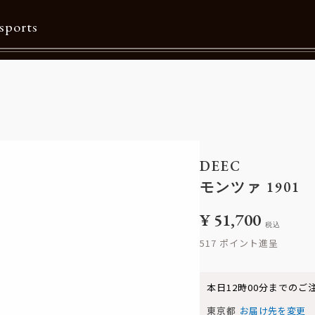
sports
Contents
特集一覧
Information一覧
DEEC
メルマガ購読
モンツァ 1901
カタログダウンロード
¥
51,700
税込
リクルート
517
本日
12時00分
までのご
東京都
お届け先を変更