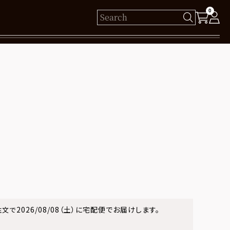
0
様
保有ポイント： pt
ログイン
新規会員登録
2026/08/08（土）
に
宅配便
でお届けします。
注文で