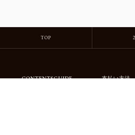
TOP
CONTENTS
GUIDE
支払い方法
Motorimodaとは
ご利用ガイド
店舗一覧
よくある質問
リクルート
お問合せ