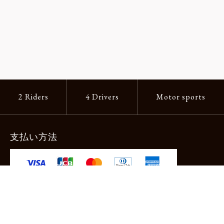
2 Riders
4 Drivers
Motor sports
支払い方法
-クレジットカード -あと払い（ペイディ）
-PayPay -楽天ペイ -Amazon Pay