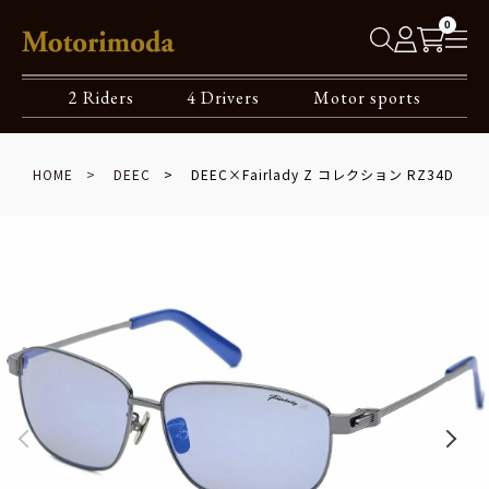
0
2 Riders
4 Drivers
Motor sports
HOME
DEEC
DEEC×Fairlady Z コレクション RZ34D