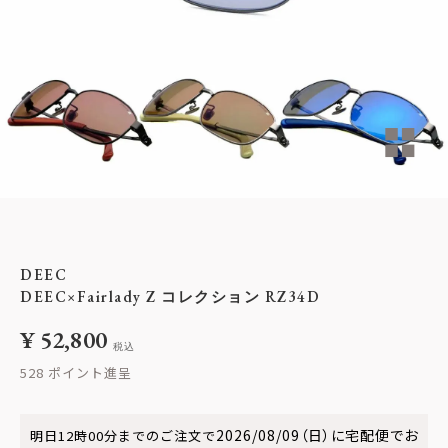
DEEC
DEEC×Fairlady Z コレクション RZ34D
¥
52,800
税込
528
2026/08/09（日）
に
宅配便
でお
明日
12時00分
までのご注文で