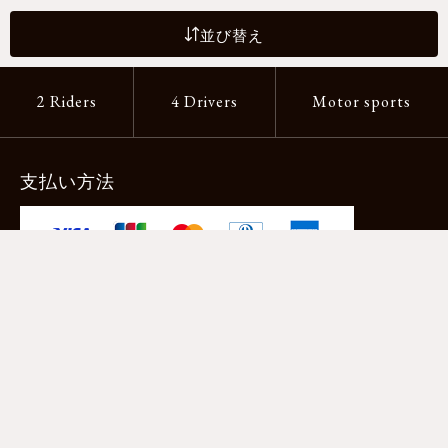
並び替え
2 Riders
4 Drivers
Motor sports
支払い方法
-クレジットカード -あと払い（ペイディ）
-PayPay -楽天ペイ -Amazon Pay
-代金引換（手数料660円） ※宅配便限定
送料