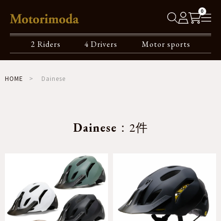
0
2 Riders
4 Drivers
Motor sports
HOME
Dainese
Dainese
：2件