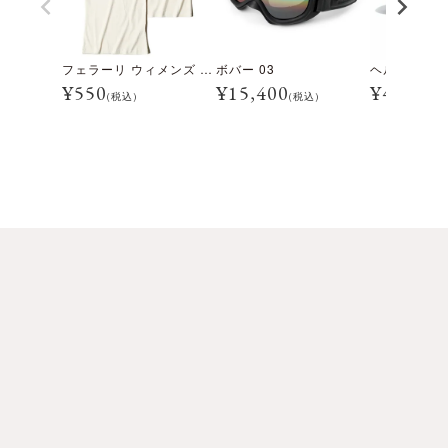
フェラーリ ウィメンズ 375MM プリント ホース Tシャツ
ボバー 03
ヘルム #03
¥
550
¥
15,400
¥
4,840
(税込)
(税込)
(税