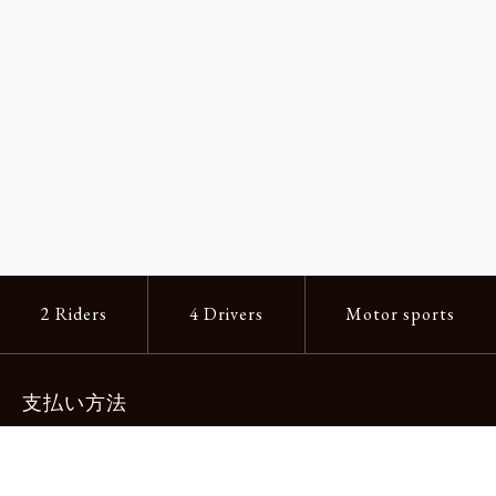
2 Riders
4 Drivers
Motor sports
支払い方法