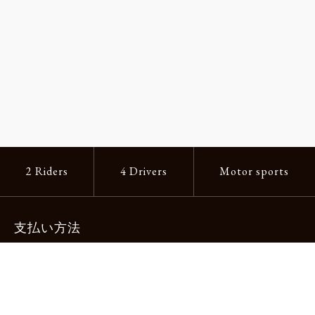
2 Riders
4 Drivers
Motor sports
支払い方法