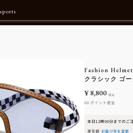
sports
Contents
特集一覧
Information一覧
Fashion Helme
メルマガ購読
クラシック ゴー
カタログダウンロード
¥
8,800
税込
リクルート
88
本日
12時00分
までのご
東京都
お届け先を変更