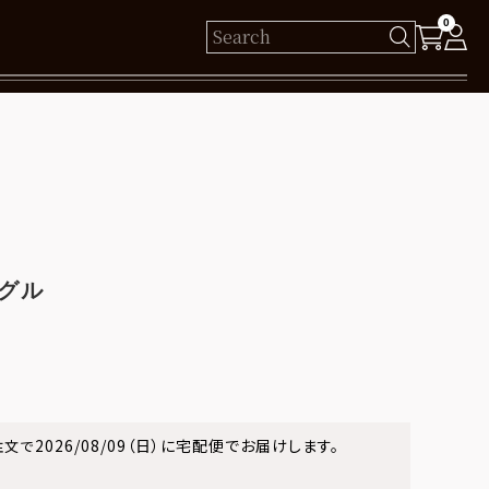
0
様
保有ポイント： pt
t
ログイン
グル
新規会員登録
2026/08/09（日）
に
宅配便
でお届けします。
注文で