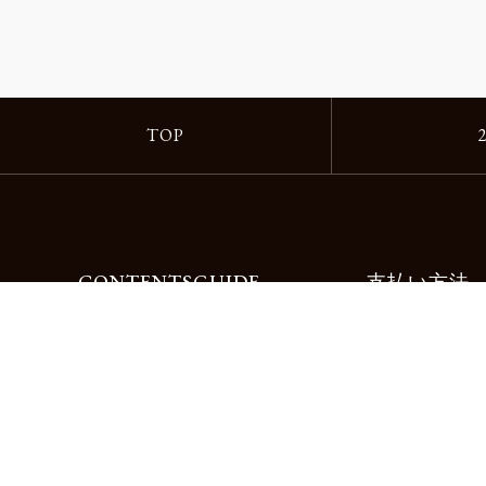
TOP
CONTENTS
GUIDE
支払い方法
Motorimodaとは
ご利用ガイド
店舗一覧
よくある質問
リクルート
お問合せ