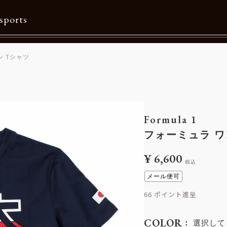
sports
ン Tシャツ
Contents
特集一覧
Information一覧
Formula 1
メルマガ購読
フォーミュラ ワ
カタログダウンロード
¥
6,600
税込
リクルート
メール便可
66
COLOR
選択して