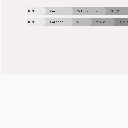
HOME
Concept
Motor sports
ウェア
HOME
Concept
ALL
ウェア
トッ