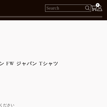
0
様
保有ポイント： pt
ログイン
ン FW ジャパン Tシャツ
新規会員登録
ください