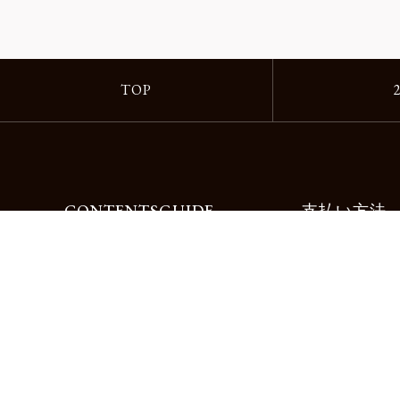
TOP
CONTENTS
GUIDE
支払い方法
Motorimodaとは
ご利用ガイド
店舗一覧
よくある質問
リクルート
お問合せ