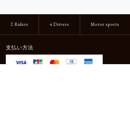
2 Riders
4 Drivers
Motor sports
支払い方法
-クレジットカード -あと払い（ペイディ）
-PayPay -楽天ペイ -Amazon Pay
-代金引換（手数料660円） ※宅配便限定
送料
全国一律1,100円