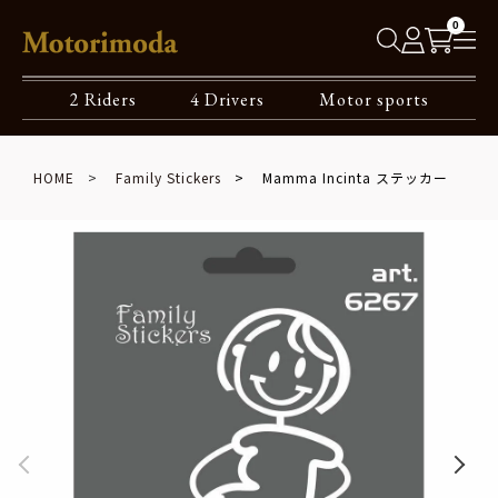
0
2 Riders
4 Drivers
Motor sports
HOME
Family Stickers
Mamma Incinta ステッカー