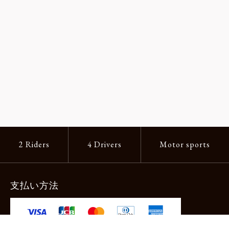
2 Riders
4 Drivers
Motor sports
支払い方法