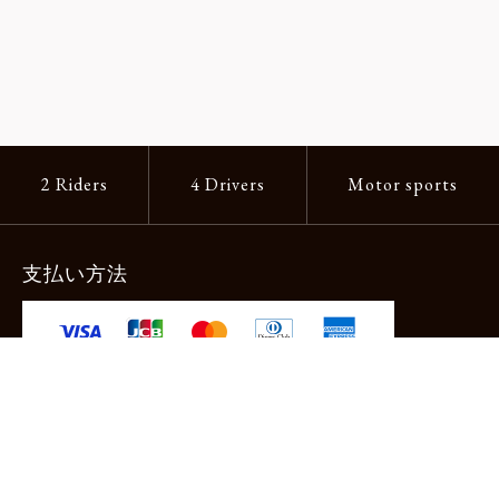
2 Riders
4 Drivers
Motor sports
支払い方法
-クレジットカード -あと払い（ペイディ）
-PayPay -楽天ペイ -Amazon Pay
-代金引換（手数料660円） ※宅配便限定