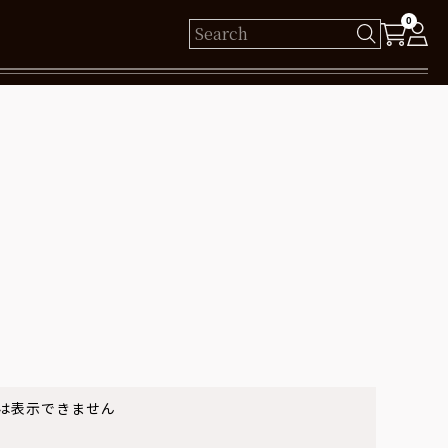
0
様
保有ポイント： pt
ログイン
新規会員登録
は表示できません