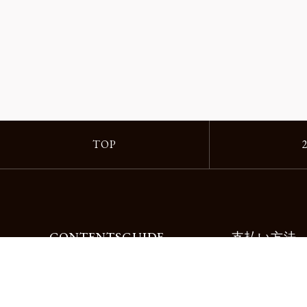
TOP
CONTENTS
GUIDE
支払い方法
Motorimodaとは
ご利用ガイド
店舗一覧
よくある質問
リクルート
お問合せ