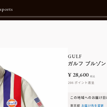
sports
Contents
特集一覧
Information一覧
GULF
メルマガ購読
ガルフ ブルゾン
カタログダウンロード
¥
28,600
税込
リクルート
286
この地域へのお届け日
東京都
お届け先を変更